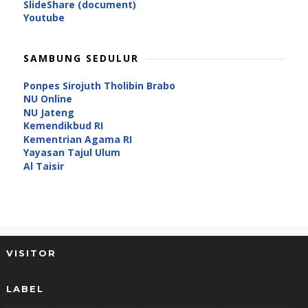
SlideShare (document)
Youtube
SAMBUNG SEDULUR
Ponpes Sirojuth Tholibin Brabo
NU Online
NU Jateng
Kemendikbud RI
Kementrian Agama RI
Yayasan Tajul Ulum
Al Taisir
VISITOR
LABEL