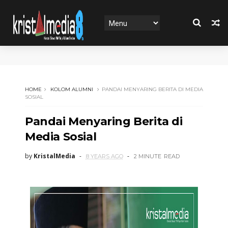
HOME
KOLOM ALUMNI
PANDAI MENYARING BERITA DI MEDIA
SOSIAL
Pandai Menyaring Berita di
Media Sosial
by
KristalMedia
8 YEARS AGO
2 MINUTE
READ