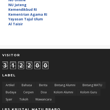
NU Jateng
Kemendikbud RI
Kementrian Agama RI
Yayasan Tajul Ulum
Al Taisir
VISITOR
3
1
2
2
0
0
LABEL
Artikel
Bahasa
Berita
Bintang Alumni
Bintang MATU
Budaya
Cerpen
Doa
Kolom Alumni
Kolom Guru
Syair
Tokoh
Wawancara
LPS KRISTAL MATU BRABO