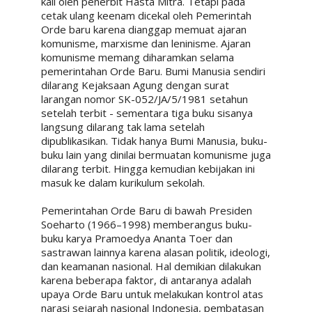
kali oleh penerbit Hasta Mitra. Tetapi pada
cetak ulang keenam dicekal oleh Pemerintah
Orde baru karena dianggap memuat ajaran
komunisme, marxisme dan leninisme. Ajaran
komunisme memang diharamkan selama
pemerintahan Orde Baru. Bumi Manusia sendiri
dilarang Kejaksaan Agung dengan surat
larangan nomor SK-052/JA/5/1981 setahun
setelah terbit - sementara tiga buku sisanya
langsung dilarang tak lama setelah
dipublikasikan. Tidak hanya Bumi Manusia, buku-
buku lain yang dinilai bermuatan komunisme juga
dilarang terbit. Hingga kemudian kebijakan ini
masuk ke dalam kurikulum sekolah.
Pemerintahan Orde Baru di bawah Presiden
Soeharto (1966–1998) memberangus buku-
buku karya Pramoedya Ananta Toer dan
sastrawan lainnya karena alasan politik, ideologi,
dan keamanan nasional. Hal demikian dilakukan
karena beberapa faktor, di antaranya adalah
upaya Orde Baru untuk melakukan kontrol atas
narasi sejarah nasional Indonesia, pembatasan