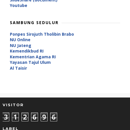
Youtube
SAMBUNG SEDULUR
Ponpes Sirojuth Tholibin Brabo
NU Online
NU Jateng
Kemendikbud RI
Kementrian Agama RI
Yayasan Tajul Ulum
Al Taisir
VISITOR
3
1
2
6
9
6
LABEL