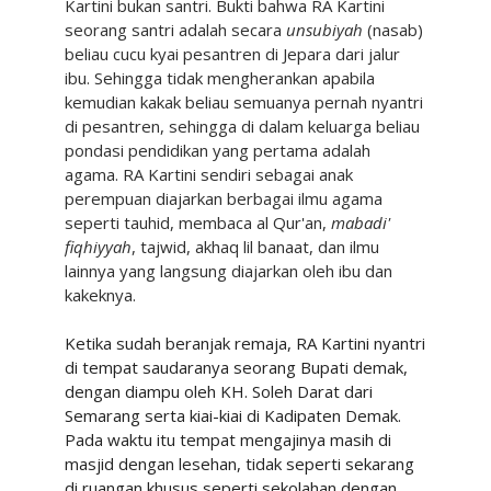
Kartini bukan santri. Bukti bahwa RA Kartini
seorang santri adalah secara
unsubiyah
(nasab)
beliau cucu kyai pesantren di Jepara dari jalur
ibu. Sehingga tidak mengherankan apabila
kemudian kakak beliau semuanya pernah nyantri
di pesantren, sehingga di dalam keluarga beliau
pondasi pendidikan yang pertama adalah
agama. RA Kartini sendiri sebagai anak
perempuan diajarkan berbagai ilmu agama
seperti tauhid, membaca al Qur'an,
mabadi'
fiqhiyyah
, tajwid, akhaq lil banaat, dan ilmu
lainnya yang langsung diajarkan oleh ibu dan
kakeknya.
Ketika sudah beranjak remaja, RA Kartini nyantri
di tempat saudaranya seorang Bupati demak,
dengan diampu oleh KH. Soleh Darat dari
Semarang serta kiai-kiai di Kadipaten Demak.
Pada waktu itu tempat mengajinya masih di
masjid dengan lesehan, tidak seperti sekarang
di ruangan khusus seperti sekolahan dengan