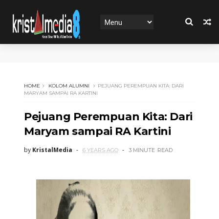
HOME
KOLOM ALUMNI
PEJUANG PEREMPUAN KITA: DARI
MARYAM SAMPAI RA KARTINI
Pejuang Perempuan Kita: Dari
Maryam sampai RA Kartini
by
KristalMedia
6 YEARS AGO
3 MINUTE
READ