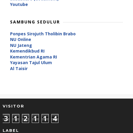
Youtube
SAMBUNG SEDULUR
Ponpes Sirojuth Tholibin Brabo
NU Online
NU Jateng
Kemendikbud RI
Kementrian Agama RI
Yayasan Tajul Ulum
Al Taisir
VISITOR
3
1
2
1
1
4
LABEL