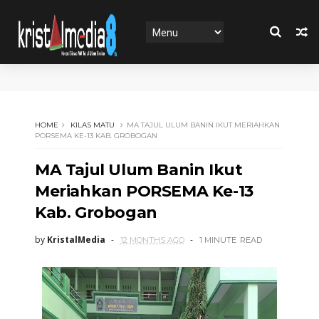
HOME
KILAS MATU
MA TAJUL ULUM BANIN IKUT MERIAHKAN
PORSEMA KE-13 KAB. GROBOGAN
MA Tajul Ulum Banin Ikut
Meriahkan PORSEMA Ke-13
Kab. Grobogan
by
KristalMedia
12 MONTHS AGO
1 MINUTE
READ