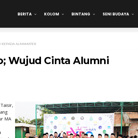
BERITA
KOLOM
BINTANG
SENI BUDAYA
NI KEPADA ALMAMATER
o; Wujud Cinta Alumni
Taisir,
yang
mur MA
a