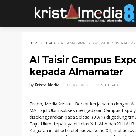
HOME
BERITA
AL TAISIR CAMPUS EXPO; WUJUD CINTA ALUM
Al Taisir Campus Exp
kepada Almamater
by
KristalMedia
8 YEARS AGO
1 MINUTE
READ
Brabo, MediaKristal - Berkat kerja sama dengan Al-
MA Tajul Ulum sukses mengadakan Campus Expo 
diselenggarakan pada Selasa, (30/1) di gedung ti
Tajul Ulum, tepatnya di kelas XII IAI A dan XII IAI B.
Kegiatan ini dihadiri oleh siswa kelas XII, mahasisw