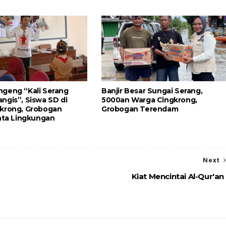
geng “Kali Serang
Banjir Besar Sungai Serang,
ngis”, Siswa SD di
5000an Warga Cingkrong,
krong, Grobogan
Grobogan Terendam
inta Lingkungan
Next
Kiat Mencintai Al-Qur'an