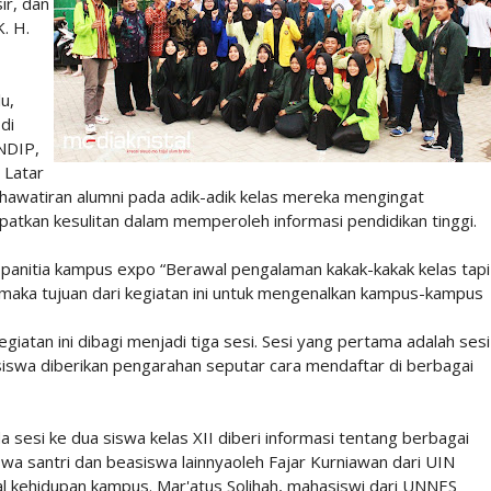
ir, dan
. H.
u,
di
NDIP,
 Latar
khawatiran alumni pada adik-adik kelas mereka mengingat
tkan kesulitan dalam memperoleh informasi pendidikan tinggi.
a panitia kampus expo “Berawal pengalaman kakak-kakak kelas tapi
maka tujuan dari kegiatan ini untuk mengenalkan kampus-kampus
egiatan ini dibagi menjadi tiga sesi. Sesi yang pertama adalah sesi
 siswa diberikan pengarahan seputar cara mendaftar di berbagai
sesi ke dua siswa kelas XII diberi informasi tentang berbagai
a santri dan beasiswa lainnyaoleh Fajar Kurniawan dari UIN
l kehidupan kampus. Mar'atus Solihah, mahasiswi dari UNNES