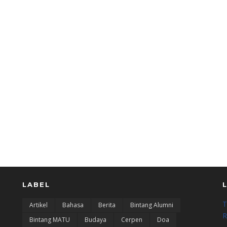
LABEL
T
Artikel
Bahasa
Berita
Bintang Alumni
R
Bintang MATU
Budaya
Cerpen
Doa