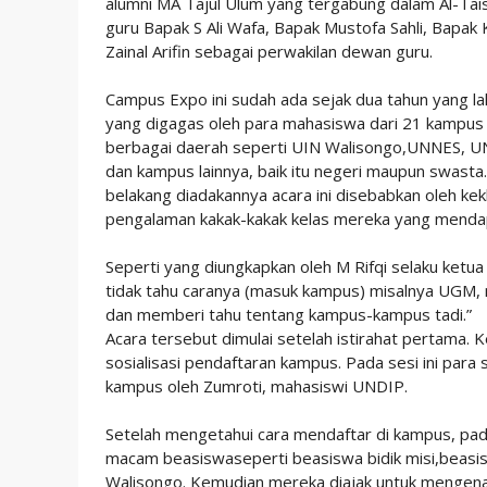
alumni MA Tajul Ulum yang tergabung dalam Al-Tais
guru Bapak S Ali Wafa, Bapak Mustofa Sahli, Bapak K
Zainal Arifin sebagai perwakilan dewan guru.
Campus Expo ini sudah ada sejak dua tahun yang lal
yang digagas oleh para mahasiswa dari 21 kampus 
berbagai daerah seperti UIN Walisongo,UNNES, U
dan kampus lainnya, baik itu negeri maupun swasta.
belakang diadakannya acara ini disebabkan oleh ke
pengalaman kakak-kakak kelas mereka yang mendapa
Seperti yang diungkapkan oleh M Rifqi selaku ketu
tidak tahu caranya (masuk kampus) misalnya UGM, 
dan memberi tahu tentang kampus-kampus tadi.”
Acara tersebut dimulai setelah istirahat pertama. K
sosialisasi pendaftaran kampus. Pada sesi ini para
kampus oleh Zumroti, mahasiswi UNDIP.
Setelah mengetahui cara mendaftar di kampus, pada 
macam beasiswaseperti beasiswa bidik misi,beasisw
Walisongo. Kemudian mereka diajak untuk mengena