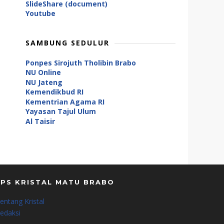
SlideShare (document)
Youtube
SAMBUNG SEDULUR
Ponpes Sirojuth Tholibin Brabo
NU Online
NU Jateng
Kemendikbud RI
Kementrian Agama RI
Yayasan Tajul Ulum
Al Taisir
LPS KRISTAL MATU BRABO
entang Kristal
edaksi