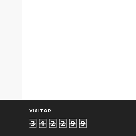
VISITOR
3
1
2
2
9
9