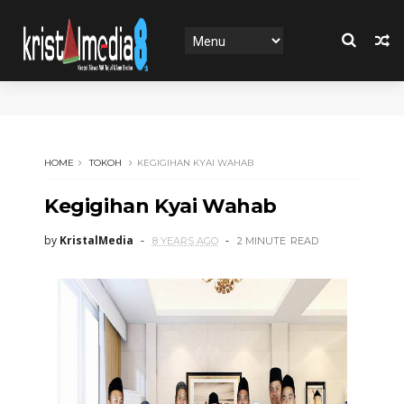
HOME
TOKOH
KEGIGIHAN KYAI WAHAB
Kegigihan Kyai Wahab
by
KristalMedia
8 YEARS AGO
2 MINUTE
READ