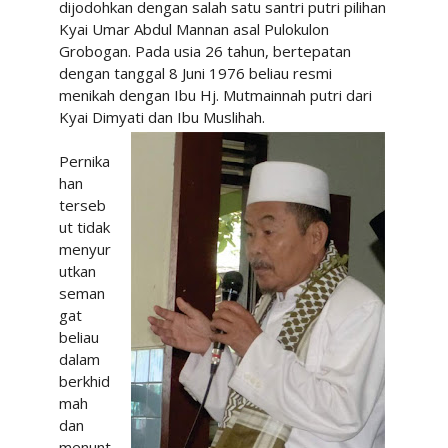
dijodohkan dengan salah satu santri putri pilihan
Kyai Umar Abdul Mannan asal Pulokulon
Grobogan. Pada usia 26 tahun, bertepatan
dengan tanggal 8 Juni 1976 beliau resmi
menikah dengan Ibu Hj. Mutmainnah putri dari
Kyai Dimyati dan Ibu Muslihah.
Pernika
han
terseb
ut tidak
menyur
utkan
seman
gat
beliau
dalam
berkhid
mah
dan
menunt