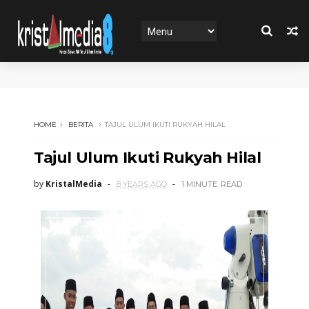
HOME
BERITA
TAJUL ULUM IKUTI RUKYAH HILAL
Tajul Ulum Ikuti Rukyah Hilal
by
KristalMedia
8 YEARS AGO
1 MINUTE
READ