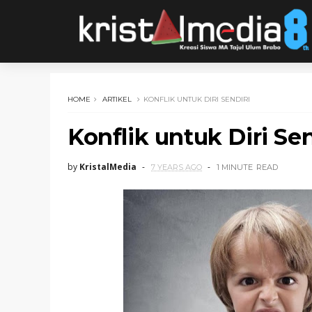
HOME
ARTIKEL
KONFLIK UNTUK DIRI SENDIRI
Konflik untuk Diri Sen
by
KristalMedia
7 YEARS AGO
1 MINUTE
READ