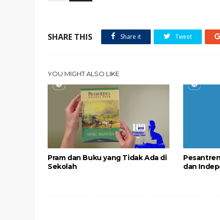
SHARE THIS
Share it
Tweet
YOU MIGHT ALSO LIKE
Pram dan Buku yang Tidak Ada di
Pesantren
Sekolah
dan Indep