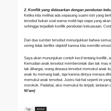
2. Konflik yang didasarkan dengan perebutan kek
Ketika kita melihat ada sepasang suami istri yang be
tersebut bukan soal warna mobil tapi siapa yang ak
sehingga terjadilah konflik perebutan kekuasaan.
Cont
Dari dua sumber tersebut menunjukkan bahwa semua su
sering tidak berfikir objektif karena kita memiliki 
Saya akan mununjukan contoh kecil tentang konflik,
Kemudian anak tersebut memberontak dan tak mau meng
tak dihargai, orang dewasa tersebut memukul anak itu
anak itu memang baik, tapi karena dirinya merasa dih
memukul anak tersebut. Justru hal-hal seperti ini ya
merokok. Padahal, aksi memukul itu terjadi, lantaran
Ni'am)
Tags :
Artikel