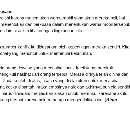
uasaan
rkelahi karena menentukan warna mobil yang akan mereka beli, hal
an menentukan dan berkuasa dalam menentukan warna mobil tersebut
oh lain bisa kita lihat dengan lingkungan kita.
mber konflik itu didasarkan oleh kepentingan mereka sendiri. Kita
emosional yang menuntut untuk memenuhi kebutuhan.
 ada orang dewasa yang menasihati anak kecil yang merokok.
ikuti nasihat dari orang tersebut. Merasa dirinya telah dihina dan
. Pada contoh di atas, usaha yang dia lakukan untuk menasihati
ina ketika dibantah, maka emosinya naik dan akhirnya pun dia sendiri
ng harus dihindari, menjadikan alasan untuk memukul karena anak itu
 orang tersbut karena belum mampu mengendalikan diri. (
Ainin