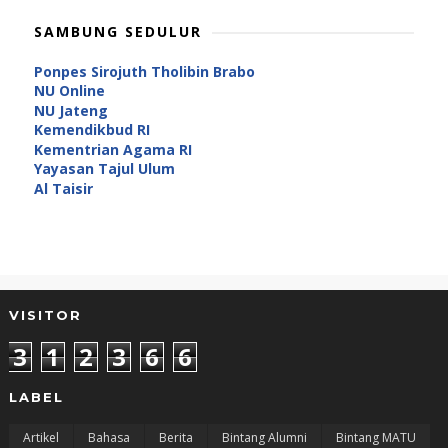
SAMBUNG SEDULUR
Ponpes Sirojuth Tholibin Brabo
NU Online
NU Jateng
Kemendikbud RI
Kementrian Agama RI
Yayasan Tajul Ulum
Al Taisir
VISITOR
3
1
2
3
6
6
LABEL
Artikel
Bahasa
Berita
Bintang Alumni
Bintang MATU