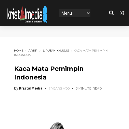
HOME
ARSIP
LIPUTAN KHUSUS
KACA MATA PEMIMPIN
INDONESIA
Kaca Mata Pemimpin
Indonesia
by
KristalMedia
7 YEARS AGO
3 MINUTE
READ