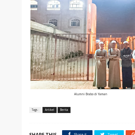
Alumni Brabo di Yaman
Tags :
Artikel
Berita
SHARE THIS
Share it
Tweet