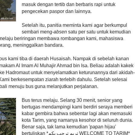
masuk dengan tertib dan berbaris rapi untuk
pengecekan paspor dan lainnya.
Setelah itu, panitia meminta kami agar berkumpul
sembari meng-
absen
satu per satu untuk kemudian
s melaju beriringan membawa rombangan kami, mahasiswa
 orang, meninggalkan bandara.
bus kami tiba di daerah Husaisah. Nampak di sebelah kanan
 makam Al Imam Al Muhajir Ahmad bin Isa. Beliau adalah kakek
k ke Hadromaut untuk menyelamatkan keturunannya dari akidah-
 Kami berkesempatan ziarah terlebih dahulu.
Setelah selesai
mbali menuju bus guna melanjutkan perjalanan.
Bus terus melaju. Selang 30 menit, senior yang
bertugas mendampingi kami berdiri seraya memberi
kabar gembira bahwa sebentar lagi akan memasuki
kota Tarim, yang namanya kesohor di seluruh dunia.
Benar saja, tak lama kemudian 'papan hijau'
bertuliskan *
تريم ترحب بكم
WELCOME TO TARIM*