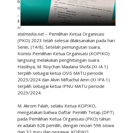
b
o
,
k
ri
stalmedia.net
– Pemilihan Ketua Organisasi
(PKO) 2023 telah selesai dilaksanakan pada hari
Senin, (14/8). Setelah pemungutan suara,
Komisi Pemilihan Ketua Organisasi (KOPIKO)
langsung melakukan penghitungan suara.
Hasilnya,
M. Roychan Maulana
Shofa
(XI IA 1)
terpilih sebagai ketua OSIS MATU periode
2023/2024 dan Alvin Miftachul Amri
(XI IPA 1)
terpilih
sebagai ketua IPNU MATU periode
2023/2024.
M. Akrom Falah, selaku Ketua KOPIKO,
mengatakan bahwa Daftar Pemilih Tetap (DPT)
pada Pemilihan Ketua Organisasi (PKO) tahun
ini adalah 628 pemilih, dengan rincian 596 siswa
dan 32 guru dan pegawai.
KOPIKO