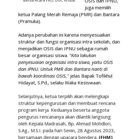
Berita Acara PKO. Doc. Kristal
OSIS dan IPNU,
juga memilih
ketua Palang Merah Remaja (PMR) dan Bantara
(Pramuka).
Adanya perubahan ini karena menyesuaikan
struktur dan fungsi organisasi intra sekolah, dan
menjadikan OSIS dan IPNU sebagai rumah
besar organisasi siswa.
"Kita lakukan
penyesuaian organisasi intra siswa, yaitu OSIS
dan IPNU. Untuk PMR dan Bantara nanti di
bawah koordinasi OSIS,"
jelas Bapak Tofikhul
Hidayat, S.Pd., selaku Waka Kesiswaan.
Selanjutnya, ketua terpilih akan melengkapi
struktur kepengurusan dan membuat rencana
program kerja. Keduanya beserta anggota
pengurus rencananya akan dilantik langsung
oleh Kepala Madrasah, Bp. Ahmad Mohdlori,
S.Ag., M.S.I. pada hari Senin, 28 Agustus 2023,
bersamaan dengan upacara bendera.
(FHM)