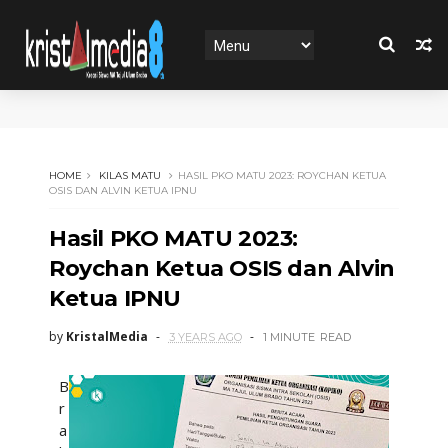
HOME
KILAS MATU
HASIL PKO MATU 2023: ROYCHAN KETUA
OSIS DAN ALVIN KETUA IPNU
Hasil PKO MATU 2023:
Roychan Ketua OSIS dan Alvin
Ketua IPNU
by
KristalMedia
3 YEARS AGO
1 MINUTE
READ
B
r
a