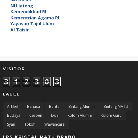
NU Jateng
Kemendikbud RI
Kementrian Agama RI
Yayasan Tajul Ulum
Al Taisir
VISITOR
3
1
2
3
0
3
LABEL
Artikel
Bahasa
Berita
Bintang Alumni
Bintang MATU
Budaya
Cerpen
Doa
Kolom Alumni
Kolom Guru
Syair
Tokoh
Wawancara
LPS KRISTAL MATU BRABO