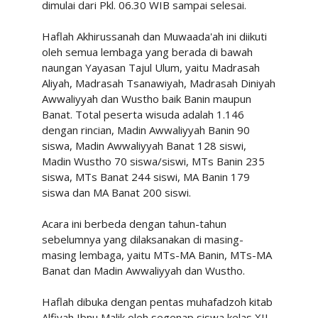
dimulai dari Pkl. 06.30 WIB sampai selesai.
Haflah Akhirussanah dan Muwaada'ah ini diikuti
oleh semua lembaga yang berada di bawah
naungan Yayasan Tajul Ulum, yaitu Madrasah
Aliyah, Madrasah Tsanawiyah, Madrasah Diniyah
Awwaliyyah dan Wustho baik Banin maupun
Banat. Total peserta wisuda adalah 1.146
dengan rincian, Madin Awwaliyyah Banin 90
siswa, Madin Awwaliyyah Banat 128 siswi,
Madin Wustho 70 siswa/siswi, MTs Banin 235
siswa, MTs Banat 244 siswi, MA Banin 179
siswa dan MA Banat 200 siswi.
Acara ini berbeda dengan tahun-tahun
sebelumnya yang dilaksanakan di masing-
masing lembaga, yaitu MTs-MA Banin, MTs-MA
Banat dan Madin Awwaliyyah dan Wustho.
Haflah dibuka dengan pentas muhafadzoh kitab
Alfiyah Ibnu Malik oleh segenap siswa kelas XII