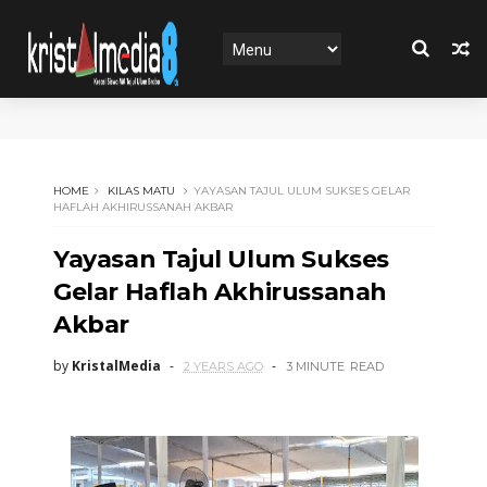
HOME
KILAS MATU
YAYASAN TAJUL ULUM SUKSES GELAR
HAFLAH AKHIRUSSANAH AKBAR
Yayasan Tajul Ulum Sukses
Gelar Haflah Akhirussanah
Akbar
by
KristalMedia
2 YEARS AGO
3 MINUTE
READ