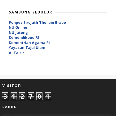
SAMBUNG SEDULUR
Ponpes Sirojuth Tholibin Brabo
NU Online
NU Jateng
Kemendikbud RI
Kementrian Agama RI
Yayasan Tajul Ulum
Al Taisir
VISITOR
3
1
2
7
0
1
LABEL