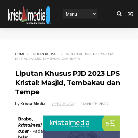
HOME
LIPUTAN KHUSUS
LIPUTAN KHUSUS PJD 2023 LPS
KRISTAL: MASJID, TEMBAKAU DAN TEMPE
Liputan Khusus PJD 2023 LPS
Kristal: Masjid, Tembakau dan
Tempe
by
KristalMedia
2 YEARS AGO
1 MINUTE
READ
Brabo,
kristalmedi
a.net
-
Pada
bulan