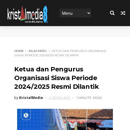
HOME
KILAS MATU
KETUA DAN PENGURUS ORGANISASI
SISWA PERIODE 2024/2025 RESMI DILANTIK
Ketua dan Pengurus
Organisasi Siswa Periode
2024/2025 Resmi Dilantik
by
KristalMedia
2 YEARS AGO
1 MINUTE
READ