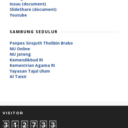
Issuu (document)
SlideShare (document)
Youtube
SAMBUNG SEDULUR
Ponpes Sirojuth Tholibin Brabo
NU Online
NU Jateng
Kemendikbud RI
Kementrian Agama RI
Yayasan Tajul Ulum
Al Taisir
VISITOR
3
1
2
7
3
3