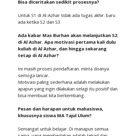
Bisa diceritakan sedikit prosesnya?
Untuk
S1
di
Al-Azhar tidak
ada
tugas
akhir.
baru
ada
ketika
S2 dan
S3
Ada kabar Mas Burhan akan melanjutkan S2
di Al Azhar. Apa motivasi pertama kali dulu
kuliah
di
Al Azhar,
dan
hingga sekarang
tetap di
Al Azhar?
Ini
masih
proses
pendaftaran.
minta
doanya
semoga
lancar.
Motivasi
paling
sederhana
adalah
melakukan
apapun
yang
ingin
dilakukan
selagi
itu
positif
dan
bisa
membuat
kita berkembang.
Pesan
dan
harapan
untuk
mahasiswa,
khususnya
siswa
MA
Tajul
Ulum?
Semangat
untuk
belajar.
Di
manapun
semua
sama,
yang
membedakan
adalah
tekad
dan