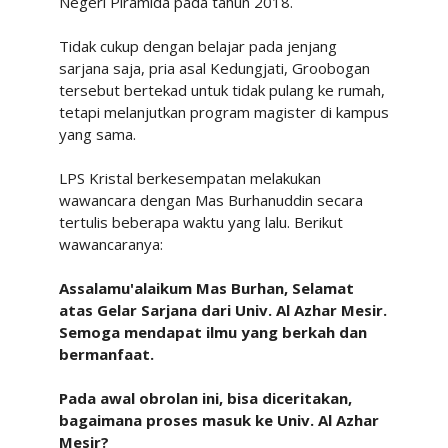
Negeri Piramida pada tahun 2018.
Tidak cukup dengan belajar pada jenjang
sarjana saja, pria asal Kedungjati, Groobogan
tersebut bertekad untuk tidak pulang ke rumah,
tetapi melanjutkan program magister di kampus
yang sama.
LPS Kristal berkesempatan melakukan
wawancara dengan Mas Burhanuddin secara
tertulis beberapa waktu yang lalu. Berikut
wawancaranya:
Assalamu'alaikum
Mas
Burhan,
Selamat
atas
Gelar
Sarjana
dari
Univ.
Al
Azhar
Mesir.
Semoga
mendapat
ilmu
yang
berkah
dan
bermanfaat.
Pada awal
obrolan
ini, bisa
diceritakan,
bagaimana
proses
masuk
ke
Univ.
Al
Azhar
Mesir?