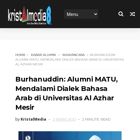
HOME
KABAR ALUMNI
WAWANCARA
BURHANUDDIN:
ALUMNI MATU, MENDALAMI DIALEK BAHASA ARAB DI UNIVERSITAS
AL AZHAR MESIR
Burhanuddin: Alumni MATU,
Mendalami Dialek Bahasa
Arab di Universitas Al Azhar
Mesir
by
KristalMedia
2 YEARS AGO
2 MINUTE
READ