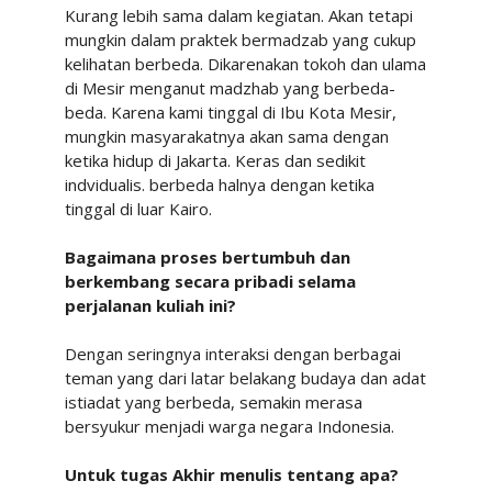
Kurang lebih sama dalam kegiatan. Akan tetapi
mungkin dalam praktek bermadzab yang
cukup
kelihatan berbeda. Dikarenakan tokoh dan ulama
di Mesir menganut madzhab yang
berbeda-
beda. Karena kami tinggal di Ibu Kota Mesir,
mungkin masyarakatnya
akan sama dengan
ketika
hidup
di
Jakarta.
Keras
dan
sedikit
indvidualis.
berbeda
halnya
dengan
ketika
tinggal
di
luar
Kairo.
Bagaimana proses bertumbuh dan
berkembang secara pribadi selama
perjalanan kuliah ini?
Dengan
seringnya
interaksi
dengan
berbagai
teman
yang
dari
latar
belakang
budaya
dan
adat
istiadat
yang
berbeda,
semakin
merasa
bersyukur
menjadi
warga
negara
Indonesia.
Untuk tugas Akhir menulis tentang apa?