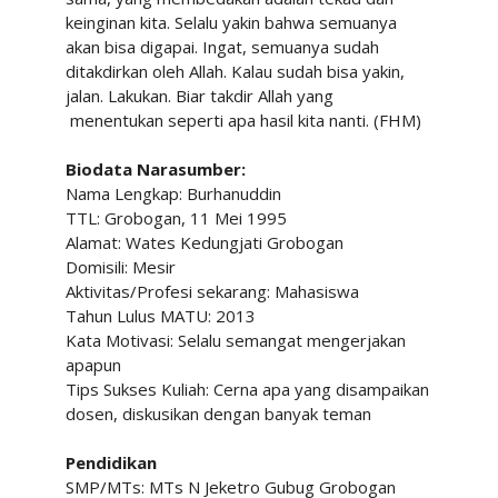
keinginan kita. Selalu
yakin
bahwa
semuanya
akan
bisa
digapai. Ingat,
semuanya
sudah
ditakdirkan
oleh
Allah.
Kalau
sudah
bisa
yakin,
jalan.
Lakukan.
Biar
takdir
Allah
yang
menentukan
seperti apa
hasil kita nanti. (FHM)
Biodata Narasumber:
Nama Lengkap: Burhanuddin
TTL: Grobogan, 11 Mei 1995
Alamat: Wates Kedungjati Grobogan
Domisili: Mesir
Aktivitas/Profesi sekarang: Mahasiswa
Tahun Lulus MATU: 2013
Kata Motivasi: Selalu semangat mengerjakan
apapun
Tips Sukses Kuliah: Cerna apa yang disampaikan
dosen, diskusikan dengan banyak teman
Pendidikan
SMP/MTs: MTs N Jeketro Gubug Grobogan