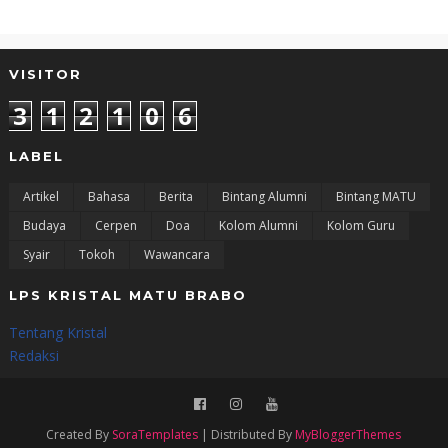
VISITOR
3
1
2
1
0
6
LABEL
Artikel
Bahasa
Berita
Bintang Alumni
Bintang MATU
Budaya
Cerpen
Doa
Kolom Alumni
Kolom Guru
Syair
Tokoh
Wawancara
LPS KRISTAL MATU BRABO
Tentang Kristal
Redaksi
Created By
SoraTemplates
| Distributed By
MyBloggerThemes