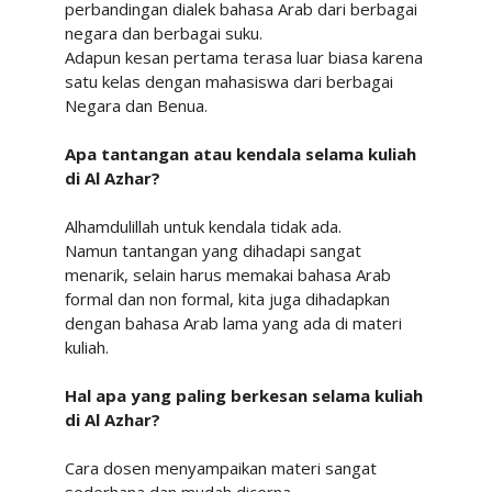
perbandingan
dialek
bahasa
Arab
dari
berbagai
negara
dan
berbagai
suku.
Adapun kesan pertama terasa luar biasa karena
satu kelas dengan mahasiswa dari
berbagai
Negara dan Benua.
Apa tantangan atau kendala selama kuliah
di Al Azhar?
Alhamdulillah
untuk
kendala
tidak
ada.
Namun
tantangan yang
dihadapi
sangat
menarik,
selain harus
memakai
bahasa Arab
formal
dan
non
formal,
kita
juga dihadapkan
dengan
bahasa
Arab lama
yang
ada
di materi
kuliah.
Hal
apa
yang
paling
berkesan
selama
kuliah
di
Al
Azhar?
Cara
dosen
menyampaikan
materi
sangat
sederhana
dan
mudah
dicerna.