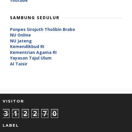
Youtube
SAMBUNG SEDULUR
Ponpes Sirojuth Tholibin Brabo
NU Online
NU Jateng
Kemendikbud RI
Kementrian Agama RI
Yayasan Tajul Ulum
Al Taisir
VISITOR
3
1
2
2
7
0
LABEL