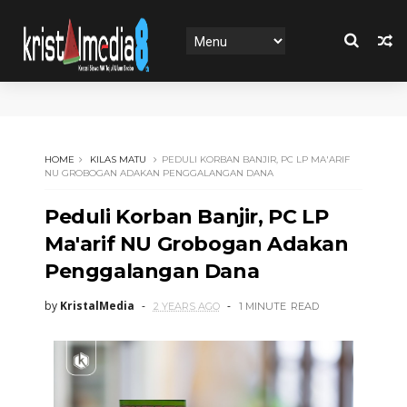
HOME
KILAS MATU
PEDULI KORBAN BANJIR, PC LP MA'ARIF
NU GROBOGAN ADAKAN PENGGALANGAN DANA
Peduli Korban Banjir, PC LP
Ma'arif NU Grobogan Adakan
Penggalangan Dana
by
KristalMedia
2 YEARS AGO
1 MINUTE
READ