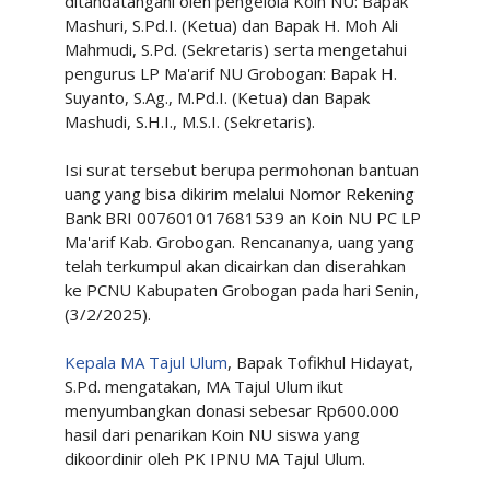
ditandatangani oleh pengelola Koin NU: Bapak
Mashuri, S.Pd.I. (Ketua) dan Bapak H. Moh Ali
Mahmudi, S.Pd. (Sekretaris) serta mengetahui
pengurus LP Ma'arif NU Grobogan: Bapak H.
Suyanto, S.Ag., M.Pd.I. (Ketua) dan Bapak
Mashudi, S.H.I., M.S.I. (Sekretaris).
Isi surat tersebut berupa permohonan bantuan
uang yang bisa dikirim melalui Nomor Rekening
Bank BRI 007601017681539 an Koin NU PC LP
Ma'arif Kab. Grobogan. Rencananya, uang yang
telah terkumpul akan dicairkan dan diserahkan
ke PCNU Kabupaten Grobogan pada hari Senin,
(3/2/2025).
Kepala MA Tajul Ulum
, Bapak Tofikhul Hidayat,
S.Pd. mengatakan, MA Tajul Ulum ikut
menyumbangkan donasi sebesar Rp600.000
hasil dari penarikan Koin NU siswa yang
dikoordinir oleh PK IPNU MA Tajul Ulum.