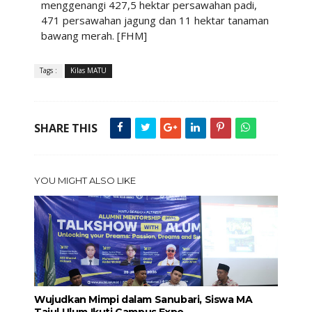
menggenangi 427,5 hektar persawahan padi,
471 persawahan jagung dan 11 hektar tanaman
bawang merah. [FHM]
Tags :
Kilas MATU
SHARE THIS
YOU MIGHT ALSO LIKE
Wujudkan Mimpi dalam Sanubari, Siswa MA
Tajul Ulum Ikuti Campus Expo