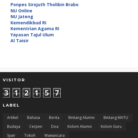
Ponpes Sirojuth Tholibin Brabo
NU Online
NU Jateng
Kemendikbud RI
Kementrian Agama RI
Yayasan Tajul Ulum
Al Taisir
VISITOR
3
1
2
1
5
7
LABEL
Artikel
Bahasa
Berita
Bintang Alumni
Bintang MATU
Budaya
Cerpen
Doa
Kolom Alumni
Kolom Guru
Syair
Tokoh
Wawancara