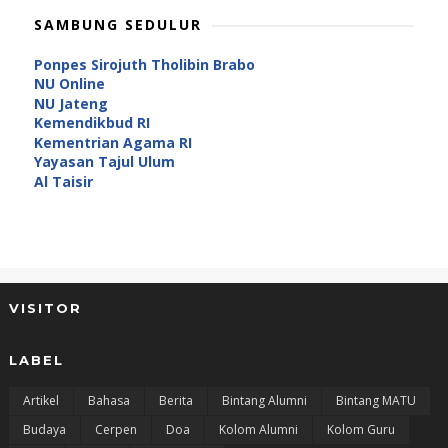
SAMBUNG SEDULUR
Ponpes Sirojuth Tholibin Brabo
NU Online
NU Jateng
Kemendikbud RI
Kementrian Agama RI
Yayasan Tajul Ulum
Al Taisir
VISITOR
LABEL
Artikel
Bahasa
Berita
Bintang Alumni
Bintang MATU
Budaya
Cerpen
Doa
Kolom Alumni
Kolom Guru