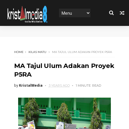
HOME
KILAS MATU
MA TAJUL ULUM ADAKAN PROYEK P5RA
MA Tajul Ulum Adakan Proyek
P5RA
by
KristalMedia
3 YEARS AGO
1 MINUTE
READ