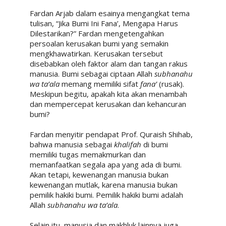
Fardan Arjab dalam esainya mengangkat tema
tulisan, “Jika Bumi Ini Fana’, Mengapa Harus
Dilestarikan?” Fardan mengetengahkan
persoalan kerusakan bumi yang semakin
mengkhawatirkan. Kerusakan tersebut
disebabkan oleh faktor alam dan tangan rakus
manusia. Bumi sebagai ciptaan Allah
subhanahu
wa ta’ala
memang memiliki sifat
fana’
(rusak).
Meskipun begitu, apakah kita akan menambah
dan mempercepat kerusakan dan kehancuran
bumi?
Fardan menyitir pendapat Prof. Quraish Shihab,
bahwa manusia sebagai
khalifah
di bumi
memiliki tugas memakmurkan dan
memanfaatkan segala apa yang ada di bumi.
Akan tetapi, kewenangan manusia bukan
kewenangan mutlak, karena manusia bukan
pemilik hakiki bumi. Pemilik hakiki bumi adalah
Allah
subhanahu wa ta’ala
.
Selain itu, manusia dan makhluk lainnya juga