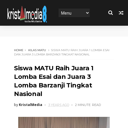
HOME
KILAS MATU
SISWA MATU RAIH JUARA 1 LOMBA ESAI
DAN JUARA 3 LOMBA BARZANJI TINGKAT NASIONAL
Siswa MATU Raih Juara 1
Lomba Esai dan Juara 3
Lomba Barzanji Tingkat
Nasional
by
KristalMedia
3 YEARS AGO
2 MINUTE
READ