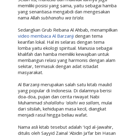
memiliki posisi yang sama, yaitu sebagai hamba
yang senantiasa mengabdi dan mengesakan
nama Allah
subhanahu wa ta’ala
.
Sedangkan Grub Rebana Al Ahbab, menampilkan
video membaca Al Barzanji
dengan tema
kearifan lokal. Hal ini selaras dengan tema
lomba yaitu ekologi spiritual. Manusia sebagai
khalifah dan hamba memiliki kewajiban untuk
membangun relasi yang harmonis dengan alam
sekitar, termasuk dengan adat istiadat
masyarakat.
Al Barzanji merupakan salah satu kitab maulid
yang popular di Indonesia. Di dalamnya berisi
doa-doa, pujian dan cerita riwayat Nabi
Muhammad
shalallahu ‘alaihi wa sallam,
mulai
dari silsilah, kehidupan masa kecil, diangkat
menjadi rasul hingga beliau wafat.
Nama asli kitab tesebut adalah ‘Iqd al-Jawahir,
ditulis oleh Sayyid Zainal ‘Abidin Ja’far bin Hasan