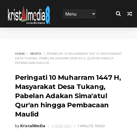
HOME
BERITA
PERINGATI 10 MUHARRAM 1447 H, MASYARAKAT
DESA TUKANG, PABELAN ADAKAN SIMA'ATUL QUR'AN HINGGA
PEMBACAAN MAULID
Peringati 10 Muharram 1447 H,
Masyarakat Desa Tukang,
Pabelan Adakan Sima'atul
Qur'an hingga Pembacaan
Maulid
by
KristalMedia
1 YEAR AGO
1 MINUTE
READ