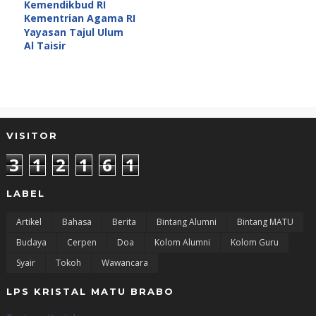
Kemendikbud RI
Kementrian Agama RI
Yayasan Tajul Ulum
Al Taisir
VISITOR
3
1
2
1
6
1
LABEL
Artikel
Bahasa
Berita
Bintang Alumni
Bintang MATU
Budaya
Cerpen
Doa
Kolom Alumni
Kolom Guru
Syair
Tokoh
Wawancara
LPS KRISTAL MATU BRABO