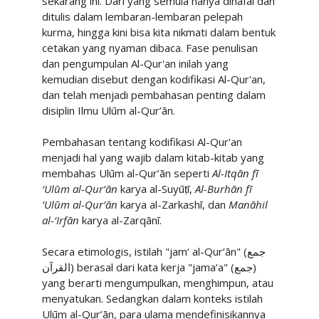
sekarang ini. Dari yang semula hanya dihafal dan
ditulis dalam lembaran-lembaran pelepah
kurma, hingga kini bisa kita nikmati dalam bentuk
cetakan yang nyaman dibaca. Fase penulisan
dan pengumpulan Al-Qur'an inilah yang
kemudian disebut dengan kodifikasi Al-Qur'an,
dan telah menjadi pembahasan penting dalam
disiplin Ilmu Ulūm al-Qur’ān.
Pembahasan tentang kodifikasi Al-Qur'an
menjadi hal yang wajib dalam kitab-kitab yang
membahas Ulūm al-Qur’ān seperti
Al-Itqān fī
‘Ulūm al-Qur’ān
karya al-Suyūṭī,
Al-Burhān fī
‘Ulūm al-Qur’ān
karya al-Zarkashī, dan
Manāhil
al-‘Irfān
karya al-Zarqānī.
Secara etimologis, istilah "jam‘ al-Qur’ān" (
جمع
القرآن
) berasal dari kata kerja "jama‘a" (
جمع
)
yang berarti mengumpulkan, menghimpun, atau
menyatukan. Sedangkan dalam konteks istilah
Ulūm al-Qur’ān, para ulama mendefinisikannya