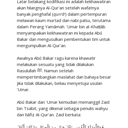
Latar belakang kodifikasi ini adalah kekhawatiran
akan hilangnya Al-Qur'an setelah wafatnya
banyak penghafal (
qurrā’
) dalam pertempuran
melawan kaum murtad dan nabi palsu, terutama
dalam Perang Yamāmah. ‘Umar bin al-Khaṭṭāb
menyampaikan kekhawatiran ini kepada Abū
Bakar dan mengusulkan pembentukan tim untuk
mengumpulkan Al-Qur'an.
Awalnya Abū Bakar ragu karena khawatir
melakukan sesuatu yang tidak dilakukan
Rasulullah
ﷺ
. Namun setelah
mempertimbangkan maslahat dan bahaya besar
jika tidak dilakukan, beliau menyetujui usulan
‘Umar.
Abū Bakar dan ‘Umar kemudian memanggil Zaid
bin Tsabit, yang dikenal sebagai penulis wahyu
dan ḥāfiẓ Al-Qur'an. Zaid berkata:
فَوَاللَّهِ! لَوْ كَلَّفُونِي نَقْلَ جَبَلٍ مِنَ الْجِبَالِ مَا كَانَ أَثْقَلَ