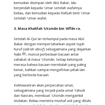
kemudian disimpan oleh Abū Bakar, lalu
berpindah kepada ‘Umar setelah wafatnya
beliau, dan kemudian kepada Ḥafṣah binti ‘Umar
setelah ‘Umar wafat.
3. Masa Khalifah ‘Utsmān bin ‘Affān ra.
Setelah Al-Qur'an terkumpul pada masa Abū
Bakar dengan mempertahankan aspek tujuh
huruf (
sab‘ah aḥruf
) sebagaimana yang diajarkan
Nabi
ﷺ
, muncul perbedaan bacaan antar
sahabat di masa ‘Utsmān. Setiap kelompok
merasa bahwa bacaan merekalah yang paling
benar, bahkan sampai mengafirkan pihak lain
yang berbeda bacaan.
Kekhawatiran akan perpecahan umat,
sebagaimana yang terjadi pada umat Yahudi
dan Nasrani, membuat ‘Utsmān mengambil
tindakan. Beliau meminta mushaf asli yang ditulis