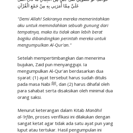
عَلَيَّ مِمَّا أَمَرَنِي بِهِ مِنْ جَمْعِ الْقُرْآنِ
"Demi Allah! Sekiranya mereka memerintahkan
aku untuk memindahkan sebuah gunung dari
tempatnya, maka itu tidak akan lebih berat
bagiku dibandingkan perintah mereka untuk
mengumpulkan Al-Qur'an."
Setelah mempertimbangkan dan menerima
bujukan, Zaid pun menyanggupi. Ia
mengumpulkan Al-Qur'an berdasarkan dua
syarat: (1) ayat tersebut harus sudah ditulis
pada masa Nabi
ﷺ
, dan (2) harus dihafal oleh
para sahabat serta disaksikan oleh minimal dua
orang saksi.
Menurut keterangan dalam Kitab
Manāhil
al-‘Irfān
, proses verifikasi ini dilakukan dengan
sangat ketat agar tidak ada satu ayat pun yang
luput atau tertukar. Hasil pengumpulan ini