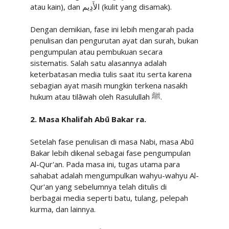
atau kain), dan
الأَدِيم
(kulit yang disamak).
Dengan demikian, fase ini lebih mengarah pada
penulisan dan pengurutan ayat dan surah, bukan
pengumpulan atau pembukuan secara
sistematis. Salah satu alasannya adalah
keterbatasan media tulis saat itu serta karena
sebagian ayat masih mungkin terkena nasakh
hukum atau tilāwah oleh Rasulullah
ﷺ
.
2. Masa Khalifah Abū Bakar ra.
Setelah fase penulisan di masa Nabi, masa Abū
Bakar lebih dikenal sebagai fase pengumpulan
Al-Qur'an. Pada masa ini, tugas utama para
sahabat adalah mengumpulkan wahyu-wahyu Al-
Qur'an yang sebelumnya telah ditulis di
berbagai media seperti batu, tulang, pelepah
kurma, dan lainnya.