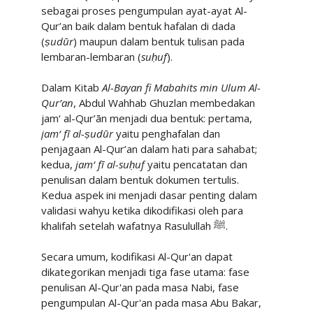
sebagai proses pengumpulan ayat-ayat Al-
Qur’an baik dalam bentuk hafalan di dada
(
ṣudūr
) maupun dalam bentuk tulisan pada
lembaran-lembaran (
suḥuf
).
Dalam Kitab
Al-Bayan fi Mabahits min Ulum Al-
Qur’an
, Abdul Wahhab Ghuzlan membedakan
jam‘ al-Qur’ān menjadi dua bentuk: pertama,
jam‘ fī al-ṣudūr
yaitu penghafalan dan
penjagaan Al-Qur’an dalam hati para sahabat;
kedua,
jam‘ fī al-suḥuf
yaitu pencatatan dan
penulisan dalam bentuk dokumen tertulis.
Kedua aspek ini menjadi dasar penting dalam
validasi wahyu ketika dikodifikasi oleh para
khalifah setelah wafatnya Rasulullah
ﷺ
.
Secara umum, kodifikasi Al-Qur'an dapat
dikategorikan menjadi tiga fase utama: fase
penulisan Al-Qur'an pada masa Nabi, fase
pengumpulan Al-Qur'an pada masa Abu Bakar,