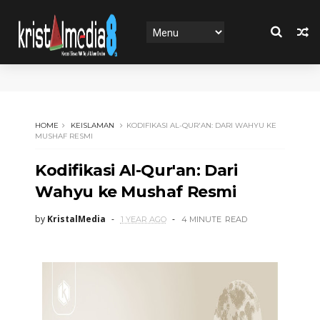
HOME
KEISLAMAN
KODIFIKASI AL-QUR'AN: DARI WAHYU KE
MUSHAF RESMI
Kodifikasi Al-Qur'an: Dari
Wahyu ke Mushaf Resmi
by
KristalMedia
1 YEAR AGO
4 MINUTE
READ