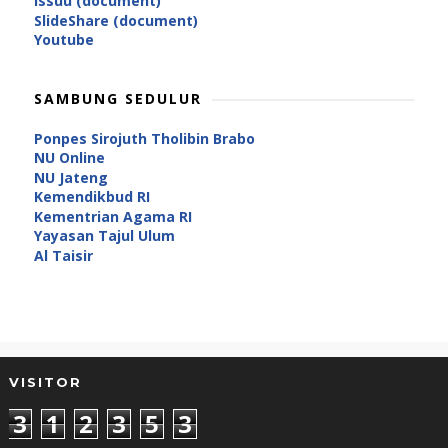
Issuu (document)
SlideShare (document)
Youtube
SAMBUNG SEDULUR
Ponpes Sirojuth Tholibin Brabo
NU Online
NU Jateng
Kemendikbud RI
Kementrian Agama RI
Yayasan Tajul Ulum
Al Taisir
VISITOR
3
1
2
3
5
3