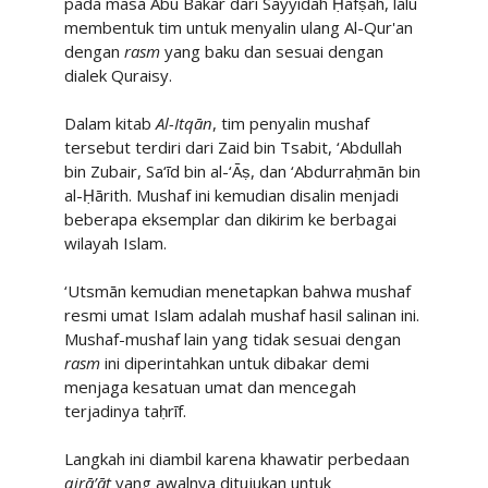
pada masa Abū Bakar dari Sayyidah Ḥafṣah, lalu
membentuk tim untuk menyalin ulang Al-Qur'an
dengan
rasm
yang baku dan sesuai dengan
dialek Quraisy.
Dalam kitab
Al-Itqān
, tim penyalin mushaf
tersebut terdiri dari Zaid bin Tsabit, ‘Abdullah
bin Zubair, Sa‘īd bin al-‘Āṣ, dan ‘Abdurraḥmān bin
al-Ḥārith. Mushaf ini kemudian disalin menjadi
beberapa eksemplar dan dikirim ke berbagai
wilayah Islam.
‘Utsmān kemudian menetapkan bahwa mushaf
resmi umat Islam adalah mushaf hasil salinan ini.
Mushaf-mushaf lain yang tidak sesuai dengan
rasm
ini diperintahkan untuk dibakar demi
menjaga kesatuan umat dan mencegah
terjadinya taḥrīf.
Langkah ini diambil karena khawatir perbedaan
qirā’āt
yang awalnya ditujukan untuk