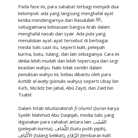
Pada fase ini, para sahabat terbagi menjadi dua
kelompok: ada yang langsung menghafal ayat
ketika mendengarnya dari Rasulullah
ﷺ
,
sebagaimana kebiasaan bangsa Arab dalam
menghafal nasab dan syair. Ada pula yang
menuliskan ayat-ayat tersebut di berbagai
media tulis saat itu, seperti kulit, pelepah
kurma, batu, tulang, dan lain sebagainya. Cara ini
dinilai lebih mudah dan lebih tepercaya dari segi
keaslian wahyu. Nabi tidak sendiri dalam
penulisan wahyu ini, beliau dibantu oleh para
kuttāb al-waḥy
(penulis wahyu) seperti Ubay bin
Ka‘b, Mu‘ādz bin Jabal, Abū Zayd, dan Zaid bin
Tsabit.
Dalam Kitab
Mudazakarah fi Ulumil Quran
karya
Syekh Mahmud Abu Daqiqah, media tulis yang
digunakan para sahabat antara lain:
العُسُب
(pelepah kurma),
اللِّخَاف
(batu putih pipih),
الأَكْتَاف
(tulang belikat),
الرِّقَاع
(lembaran kulit