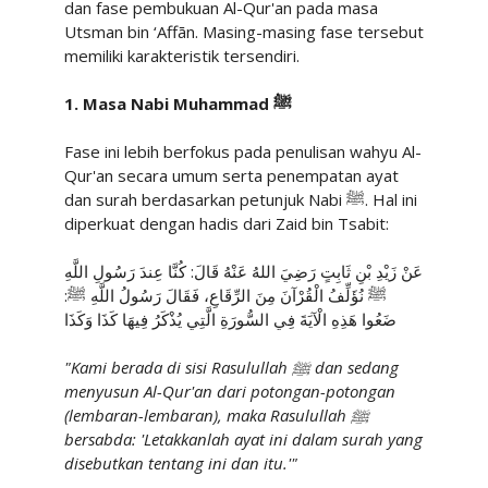
dan fase pembukuan Al-Qur'an pada masa
Utsman bin ‘Affān. Masing-masing fase tersebut
memiliki karakteristik tersendiri.
1. Masa Nabi Muhammad
ﷺ
Fase ini lebih berfokus pada penulisan wahyu Al-
Qur'an secara umum serta penempatan ayat
dan surah berdasarkan petunjuk Nabi
ﷺ
. Hal ini
diperkuat dengan hadis dari Zaid bin Tsabit:
عَنْ زَيْدِ بْنِ ثَابِتٍ رَضِيَ اللهُ عَنْهُ قَالَ: كُنَّا عِندَ رَسُولِ اللَّهِ
ﷺ نُؤَلِّفُ الْقُرْآنَ مِنَ الرِّقَاعِ، فَقَالَ رَسُولُ اللَّهِ ﷺ:
ضَعُوا هَذِهِ الْآيَةَ فِي السُّورَةِ الَّتِي يُذْكَرُ فِيهَا كَذَا وَكَذَا
"Kami berada di sisi Rasulullah
ﷺ
dan sedang
menyusun Al-Qur'an dari potongan-potongan
(lembaran-lembaran), maka Rasulullah
ﷺ
bersabda: 'Letakkanlah ayat ini dalam surah yang
disebutkan tentang ini dan itu.'"