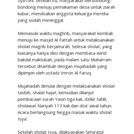
Sya'roni. Setelah itu, masyarakat berbondong-
bondong menuju pemakaman desa untuk ziarah
kubur, mendoakan anggota keluarga mereka
yang sudah meninggal.
Memasuki waktu maghrib, masyarakat kembali
menuju ke masjid Al Fattah untuk melaksanakan
sholat magrib berjama'ah. Selesai sholat, yang
biasanya hanya diisi dengan membaca wirid
bakdal maktubah, pada malam satu Muharram
tersebut ditambah dengan mujahadah yang
dipimpin oleh ustadz Imron Al Faruq.
Mujahadah dimulai dengan melaksanakan sholat
tasbih, shalat hajat, kemudian dilanjut
pembacaan surah Yasin tiga kali, dzikir tahlil,
sholawat Nariyah 113 kali dan doa' awal tahun.
Acara berlangsung hingga masuk waktu sholat
Isya'.
Setelah sholat Isya, dilaksanakan Sima'atul