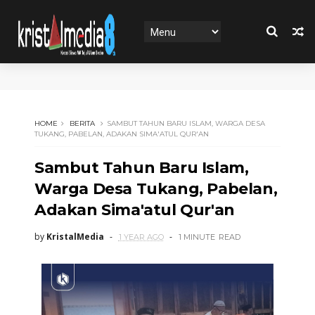
HOME
BERITA
SAMBUT TAHUN BARU ISLAM, WARGA DESA
TUKANG, PABELAN, ADAKAN SIMA'ATUL QUR'AN
Sambut Tahun Baru Islam,
Warga Desa Tukang, Pabelan,
Adakan Sima'atul Qur'an
by
KristalMedia
1 YEAR AGO
1 MINUTE
READ