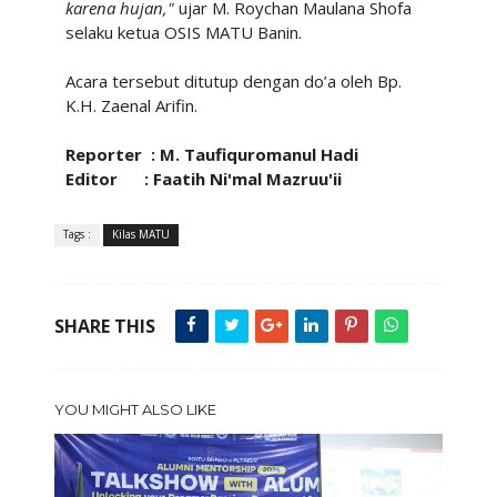
karena hujan,"
ujar
M. Roychan Maulana Shofa
selaku ketua OSIS MATU Banin.
Acara tersebut
ditutup dengan do’a oleh Bp.
K.H. Zaenal Arifin.
Reporter : M. Taufiquromanul Hadi
Editor : Faatih Ni'mal Mazruu'ii
Tags :
Kilas MATU
SHARE THIS
YOU MIGHT ALSO LIKE