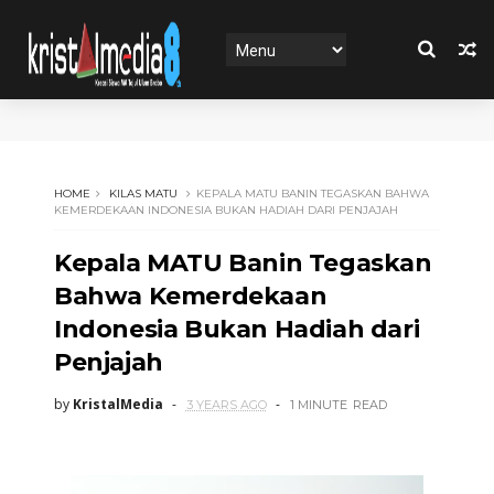
HOME
KILAS MATU
KEPALA MATU BANIN TEGASKAN BAHWA
KEMERDEKAAN INDONESIA BUKAN HADIAH DARI PENJAJAH
Kepala MATU Banin Tegaskan
Bahwa Kemerdekaan
Indonesia Bukan Hadiah dari
Penjajah
by
KristalMedia
3 YEARS AGO
1 MINUTE
READ