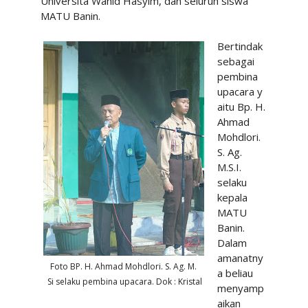
Universita Wahid Hasyim, dan seluruh siswa
MATU Banin.
Bertindak
sebagai
pembina
upacara
y
aitu Bp. H.
Ahmad
Mohdlori.
S. Ag.
M.S.I.
selaku
kepala
MATU
Banin.
Dalam
amanatny
Foto BP. H. Ahmad Mohdlori. S. Ag. M.
a beliau
Si selaku pembina upacara. Dok : Kristal
menyamp
aikan