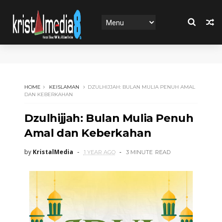
HOME
KEISLAMAN
DZULHIJJAH: BULAN MULIA PENUH AMAL
DAN KEBERKAHAN
Dzulhijjah: Bulan Mulia Penuh
Amal dan Keberkahan
by
KristalMedia
1 YEAR AGO
3 MINUTE
READ