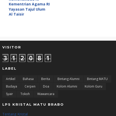
Kementrian Agama RI
Yayasan Tajul Ulum
Al Taisir
VISITOR
3
1
2
0
8
1
LABEL
Artikel
Bahasa
Berita
Bintang Alumni
Bintang MATU
Budaya
Cerpen
Doa
Kolom Alumni
Kolom Guru
Syair
Tokoh
Wawancara
LPS KRISTAL MATU BRABO
Tentang Kristal