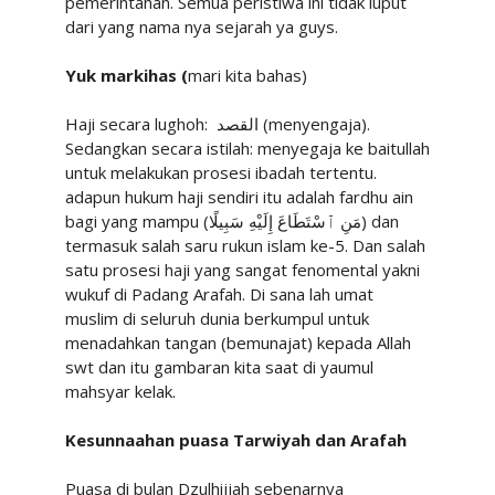
pemerintahan. Semua peristiwa ini tidak luput
dari yang nama nya sejarah ya guys.
Yuk markihas (
mari kita bahas)
Haji secara lughoh: القصد (menyengaja).
Sedangkan secara istilah: menyegaja ke baitullah
untuk melakukan prosesi ibadah tertentu.
adapun hukum haji sendiri itu adalah fardhu ain
bagi yang mampu (مَنِ ٱسْتَطَاعَ إِلَيْهِ سَبِيلًا) dan
termasuk salah saru rukun islam ke-5. Dan salah
satu prosesi haji yang sangat fenomental yakni
wukuf di Padang Arafah. Di sana lah umat
muslim di seluruh dunia berkumpul untuk
menadahkan tangan (bemunajat) kepada Allah
swt dan itu gambaran kita saat di yaumul
mahsyar kelak.
Kesunnaahan puasa Tarwiyah dan Arafah
Puasa di bulan Dzulhijjah sebenarnya