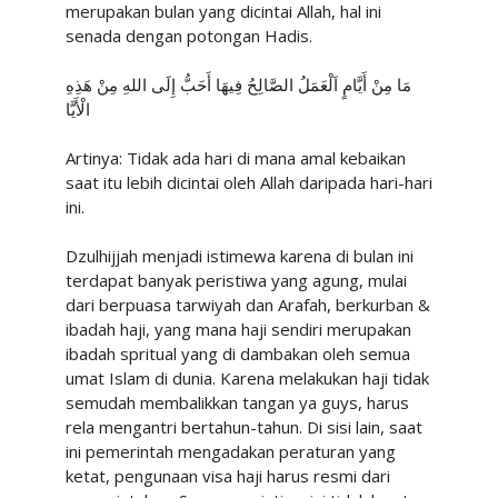
merupakan bulan yang dicintai Allah, hal ini
senada dengan potongan Hadis.
مَا مِنْ أَيَّامٍ اَلْعَمَلُ الصَّالِحُ فِيهَا أَحَبُّ إِلَى اللهِ مِنْ هَذِهِ
الْأَيَّا
Artinya: Tidak ada hari di mana amal kebaikan
saat itu lebih dicintai oleh Allah daripada hari-hari
ini.
Dzulhijjah menjadi istimewa karena di bulan ini
terdapat banyak peristiwa yang agung, mulai
dari berpuasa tarwiyah dan Arafah, berkurban &
ibadah haji, yang mana haji sendiri merupakan
ibadah spritual yang di dambakan oleh semua
umat Islam di dunia. Karena melakukan haji tidak
semudah membalikkan tangan ya guys, harus
rela mengantri bertahun-tahun. Di sisi lain, saat
ini pemerintah mengadakan peraturan yang
ketat, pengunaan visa haji harus resmi dari