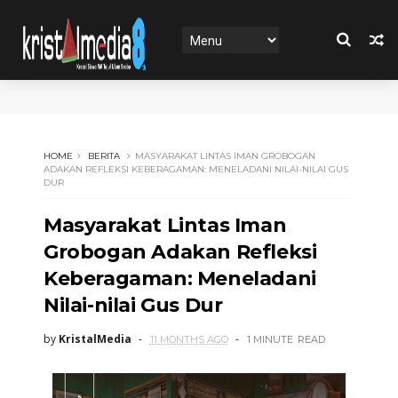
HOME
BERITA
MASYARAKAT LINTAS IMAN GROBOGAN
ADAKAN REFLEKSI KEBERAGAMAN: MENELADANI NILAI-NILAI GUS
DUR
Masyarakat Lintas Iman
Grobogan Adakan Refleksi
Keberagaman: Meneladani
Nilai-nilai Gus Dur
by
KristalMedia
11 MONTHS AGO
1 MINUTE
READ